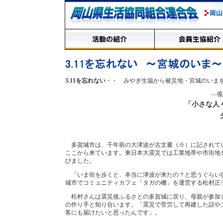
3.11を忘れない
・・ みやぎ生協から被災地・宮城のいま
―復
「小さな人
多賀城市は、千年前の大津波が古文書（※）に記されて
ここから来ています。東日本大震災では工業地帯や市街地
びました。
「いま街を歩くと、本当に津波が来たの？と思うぐらい
城市でコミュニティカフェ「タガの柵」を運営する松村正
松村さんは震災後ふるさとの多賀城に戻り、母親が参加
の作り手と知り合います。「震災で苦労して再建した話や
客にも届けたいと思ったんです」。