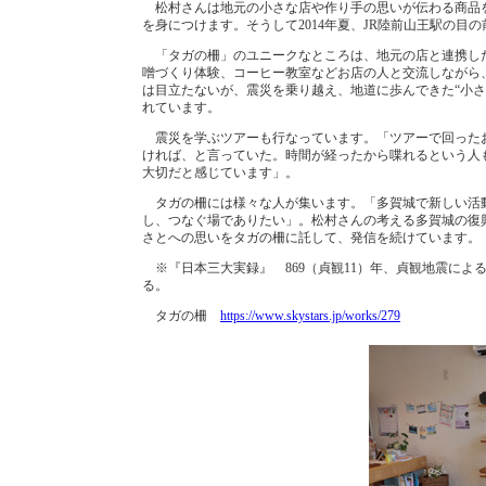
松村さんは地元の小さな店や作り手の思いが伝わる商品
を身につけます。そうして2014年夏、JR陸前山王駅の目
「タガの柵」のユニークなところは、地元の店と連携し
噌づくり体験、コーヒー教室などお店の人と交流しながら
は目立たないが、震災を乗り越え、地道に歩んできた“小
れています。
震災を学ぶツアーも行なっています。「ツアーで回った
ければ、と言っていた。時間が経ったから喋れるという人
大切だと感じています」。
タガの柵には様々な人が集います。「多賀城で新しい活
し、つなぐ場でありたい」。松村さんの考える多賀城の復
さとへの思いをタガの柵に託して、発信を続けています。
※『日本三大実録』 869（貞観11）年、貞観地震によ
る。
タガの柵
https://www.skystars.jp/works/279