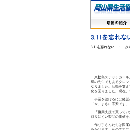
3.11を忘れない
・・ み
東松島ステッチガールズ
繍の先生でもあるタレン
なりました。活動を支え
化を図りました。現在、
事業を続けるには経営の
「今、まさに不安です」
「復興支援で買っていた
取りにくい製品の価値を
作り手さんたちは図案に
をかけます。その労力に