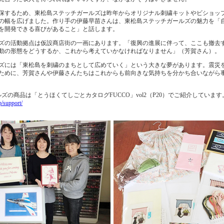
するため、東松島ステッチガールズは昨年からオリジナル刺繍キットやビショッ
の幅を広げました。作り手の伊藤早苗さんは、東松島ステッチガールズの魅力を「
を開発できる喜びがあること」と話します。
の活動拠点は仮設商店街の一画にあります。「復興の進展に伴って、ここも撤去
動の形態をどうするか、これから考えていかなければなりません」（芳賀さん）。
には「東松島を刺繍のまちとして広めていく」という大きな夢があります。震災
ために、芳賀さんや伊藤さんたちはこれからも前向きな気持ちを分かち合いながら
ズの商品は「とうほくてしごとカタログFUCCO」vol2（P20）でご紹介しています
/support/