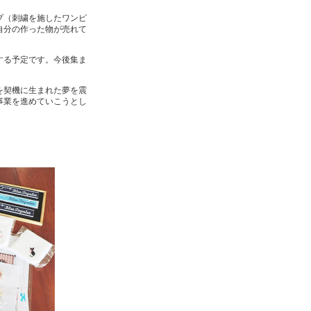
プ（刺繍を施したワンピ
自分の作った物が売れて
する予定です。今後集ま
を契機に生まれた夢を震
事業を進めていこうとし
。