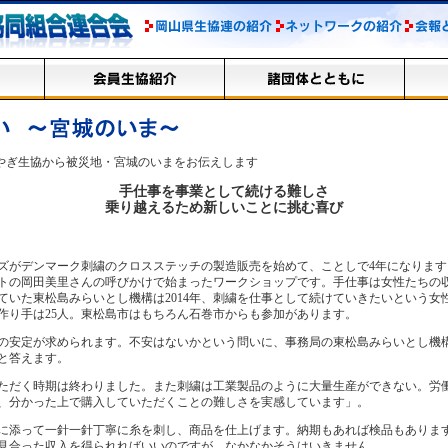
やぎ生協から被災地・宮城のいまをお伝えします
手仕事を事業として続ける難しさ
乗り越えるため新しいことに挑む喜び
がデンマーク刺繍のクロスステッチの製造販売を始めて、ことしで4年になります
トの岡田美里さんの呼びかけで始まったワークショップです。手仕事は女性たちの
ていた東松島みらいとし機構は2014年、刺繍を仕事として続けていきたいという女
作り手は25人。東松島市はもちろん石巻市からも参加があります。
安定が求められます。不安はないかという問いに、事務局の東松島みらいとし機
と答えます。
だく時期は終わりました。また刺繍は工業製品のように大量生産ができない。労
、分かった上で購入していただくことの難しさを実感しています」。
添って一針一針丁寧に糸を刺し、商品を仕上げます。納期もあれば検品もありま
見合った収入を得られればいいのですが、なかなかそうはいきません。