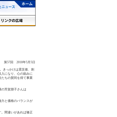
第57回 2018年5月5日
。きっかけは震災後、刺
収入になり、心の励みに
性たちの賛同を得て事業
構の芳賀朋子さんは
働力と価格のバランスが
す。間違いがあれば修正