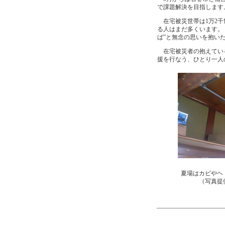
で課題解決を目指します
在宅被災世帯は1万2千
る人はまだ多くいます。
ば”と無念の思いを抱い
在宅被災者の抱えている
援を行なう、ひとり一人
夏場はカビやヘ
（写真提