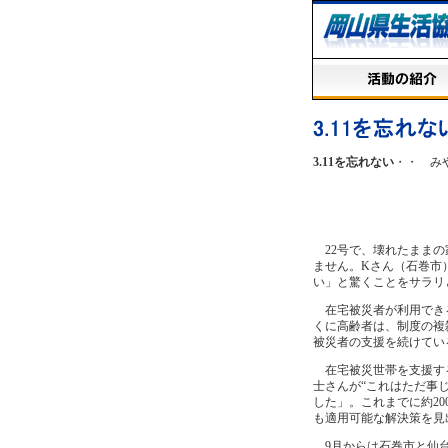
3.11を忘れない
・・ み
22号で、壊れたままの
ません。Kさん（石巻市
い」と驚くことをサラリ
在宅被災者が利用できる
くに高齢者は、制度の複
被災者の支援を続けてい
在宅被災世帯を支援する
士さんが“これはただ事
した」。これまでに約2
も適用可能な解決策を見
9月からは石巻市と仙台