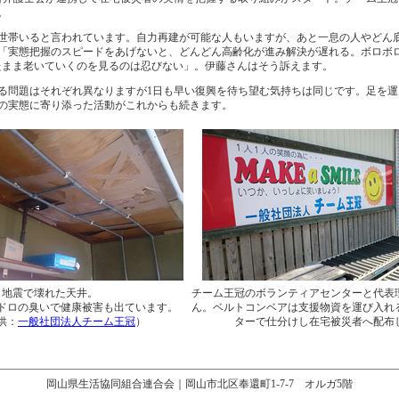
。
世帯いると言われています。自力再建が可能な人もいますが、あと一息の人やどん
「実態把握のスピードをあげないと、どんどん高齢化が進み解決が遅れる。ボロボロ
たまま老いていくのを見るのは忍びない」。伊藤さんはそう訴えます。
問題はそれぞれ異なりますが1日も早い復興を待ち望む気持ちは同じです。足を運
の実態に寄り添った活動がこれからも続きます。
地震で壊れた天井。
チーム王冠のボランティアセンターと代表
ドロの臭いで健康被害も出ています。
ん。ベルトコンベアは支援物資を運び入れ
供：
一般社団法人チーム王冠
）
ターで仕分けし在宅被災者へ配布
岡山県生活協同組合連合会｜岡山市北区奉還町1-7-7 オルガ5階