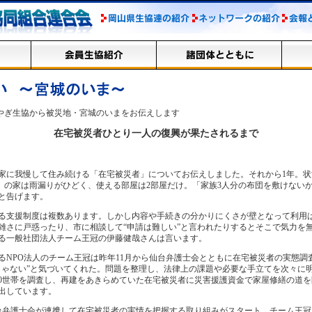
やぎ生協から被災地・宮城のいまをお伝えします
在宅被災者ひとり一人の復興が果たされるまで
家に我慢して住み続ける「在宅被災者」についてお伝えしました。それから1年。
）の家は雨漏りがひどく、使える部屋は2部屋だけ。「家族3人分の布団を敷けないか
と告げます。
支援制度は複数あります。しかし内容や手続きの分かりにくさが壁となって利用
雑さに戸惑ったり、市に相談して“申請は難しい”と言われたりするとそこで気力を
る一般社団法人チーム王冠の伊藤健哉さんは言います。
NPO法人のチーム王冠は昨年11月から仙台弁護士会とともに在宅被災者の実態調
じゃない”と気づいてくれた。問題を整理し、法律上の課題や必要な手立てを次々に
00世帯を調査し、再建をあきらめていた在宅被災者に災害援護資金で家屋修繕の道
出しています。
弁護士会が連携して在宅被災者の実情を把握する取り組みがスタート。チーム王冠